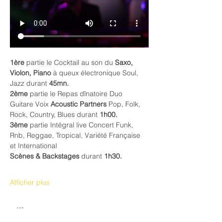
1ère
 partie le Cocktail au son du 
Saxo, 
Violon, Piano
 à queux électronique Soul, 
Jazz durant 
45mn.
2ème
 partie le Repas dînatoire Duo 
Guitare Voix 
Acoustic Partners 
Pop, Folk, 
Rock, Country, Blues durant 
1h00.
3ème
 partie Intégral live Concert Funk, 
Rnb, Reggae, Tropical, Variété Française 
et International
Scènes & Backstages
 durant 
1h30.
Afficher plus
Billets