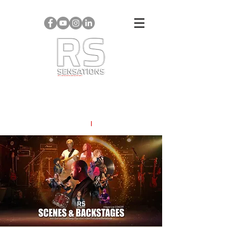
AGENCE
EVENEMENTIEL
CONCERTS I SPECTACLES I ANIMATIONS
SOIREES A THEMES
I
EVENEMENTS