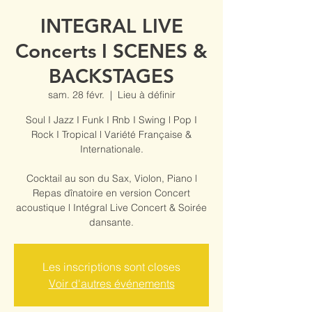
INTEGRAL LIVE
Concerts I SCENES &
BACKSTAGES
sam. 28 févr.
  |  
Lieu à définir
Soul I Jazz I Funk I Rnb I Swing l Pop I
Rock I Tropical l Variété Française &
Internationale.
Cocktail au son du Sax, Violon, Piano l
Repas dînatoire en version Concert
acoustique l Intégral Live Concert & Soirée
dansante.
Les inscriptions sont closes
Voir d'autres événements