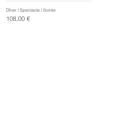
Dîner l Spectacle l Soirée
108,00 €
Quantité
Cocktail l Spectacle l Soirée
48,00 €
Quantité
Total
0,00 €
Passer la commande