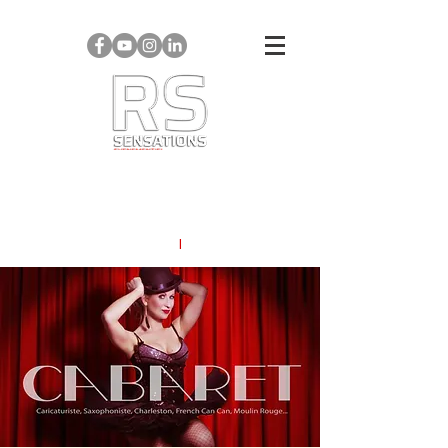
AGENCE
EVENEMENTIEL
CONCERTS I SPECTACLES I ANIMATIONS
SOIREES A THEMES
I
EVENEMENTS